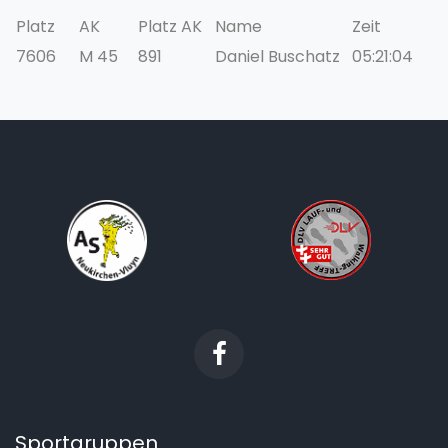
Platz
AK
Platz AK
Name
Zeit
7606
M 45
891
Daniel Buschatz
05:21:04
Sportgruppen