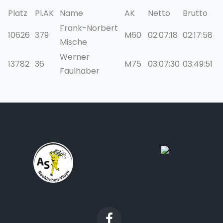
Platz
Pl.AK
Name
AK
Netto
Brutto
Frank-Norbert
10626
379
M60
02:07:18
02:17:58
Mische
Werner
13782
36
M75
03:07:30
03:49:51
Faulhaber